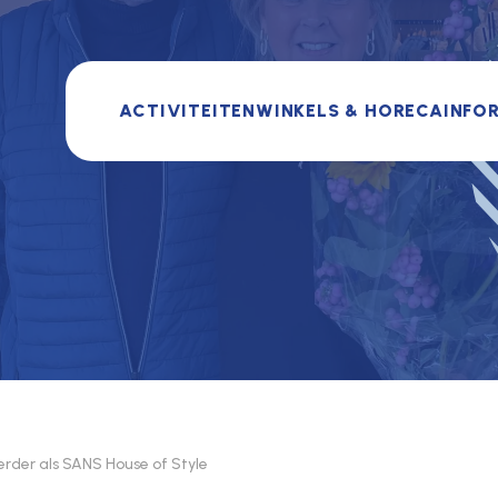
ACTIVITEITEN
WINKELS & HORECA
INFO
erder als SANS House of Style