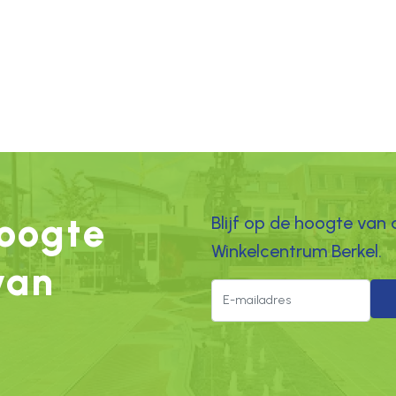
oogte
Blijf op de hoogte van 
Winkelcentrum Berkel.
van